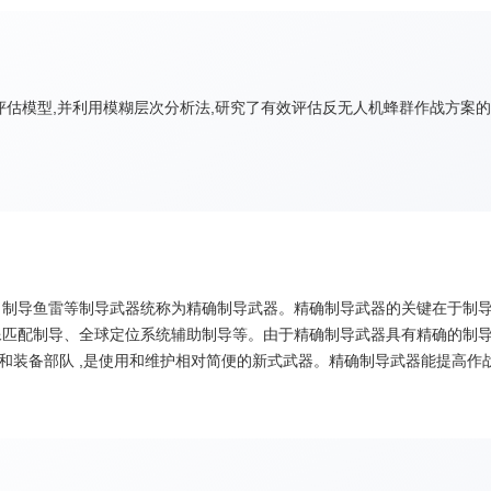
估模型,并利用模糊层次分析法,研究了有效评估反无人机蜂群作战方案的
制导鱼雷等制导武器统称为精确制导武器。精确制导武器的关键在于制导
匹配制导、全球定位系统辅助制导等。由于精确制导武器具有精确的制导系
生产和装备部队 ,是使用和维护相对简便的新式武器。精确制导武器能提高
武器。灵巧武器能自主探测和识别诸如坦克、汽车、建筑物等目标 ;智能武
精确制导武器技术的现状与今后的发展方向进行了详细的分析。