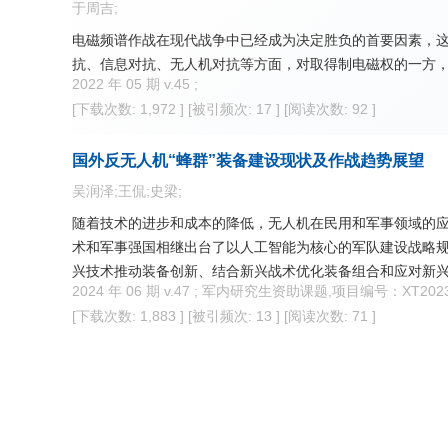
于周吉;
电磁频谱作战在现代战争中已经成为决定胜负的首要因素，这
抗、信息对抗、无人机对抗等方面，对取得制电磁权的一方
2022 年 05 期 v.45 ;
[下载次数: 1,972 ]
[被引频次: 17 ]
[阅读次数: 92 ]
国外反无人机“蜂群”装备建设现状及作战趋势展望
吴润泽;王侃;史梁;
随着技术的进步和成本的降低，无人机在民用和军事领域的应
术和军事强国相继出台了以人工智能为核心的军队建设战略规
兴技术推动装备创新、结合新兴战术优化装备组合和应对新兴
2024 年 06 期 v.47 ; 军内研究生资助课题,项目编号：XT2023
况，并结合国际上相关装备发展建设情况，对未来反无人机“
[下载次数: 1,883 ]
[被引频次: 13 ]
[阅读次数: 71 ]