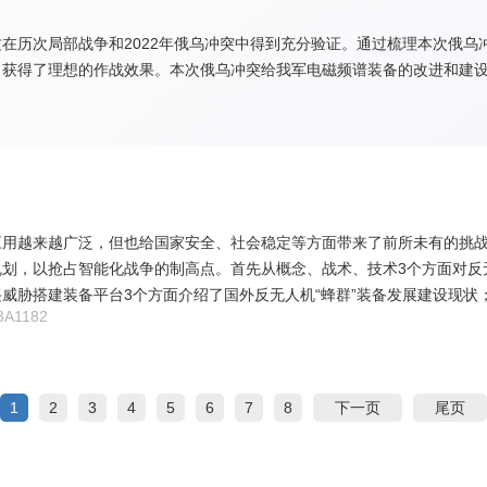
在历次局部战争和2022年俄乌冲突中得到充分验证。通过梳理本次俄乌
，获得了理想的作战效果。本次俄乌冲突给我军电磁频谱装备的改进和建
用越来越广泛，但也给国家安全、社会稳定等方面带来了前所未有的挑战
划，以抢占智能化战争的制高点。首先从概念、战术、技术3个方面对反无
威胁搭建装备平台3个方面介绍了国外反无人机“蜂群”装备发展建设现状
A1182
蜂群”作战发展趋势进行展望。
1
2
3
4
5
6
7
8
下一页
尾页