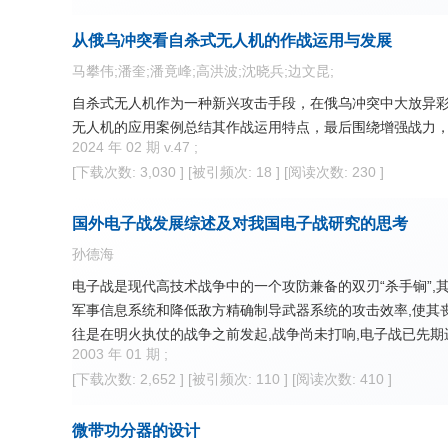
从俄乌冲突看自杀式无人机的作战运用与发展
马攀伟;潘奎;潘竟峰;高洪波;沈晓兵;边文昆;
自杀式无人机作为一种新兴攻击手段，在俄乌冲突中大放异
无人机的应用案例总结其作战运用特点，最后围绕增强战力
2024 年 02 期 v.47 ;
[下载次数: 3,030 ]
[被引频次: 18 ]
[阅读次数: 230 ]
国外电子战发展综述及对我国电子战研究的思考
孙德海
电子战是现代高技术战争中的一个攻防兼备的双刃“杀手锏”,
军事信息系统和降低敌方精确制导武器系统的攻击效率,使其
往是在明火执仗的战争之前发起,战争尚未打响,电子战已先
2003 年 01 期 ;
争的历史舞台,从20世纪初的日俄战争,第二次世界大战末的英
[下载次数: 2,652 ]
[被引频次: 110 ]
[阅读次数: 410 ]
成功的战例中吸取了丰富的营养,并根据现代战争的发展和高
的历史台阶。从电子战发展现状、电子战发展趋势、电子战发
微带功分器的设计