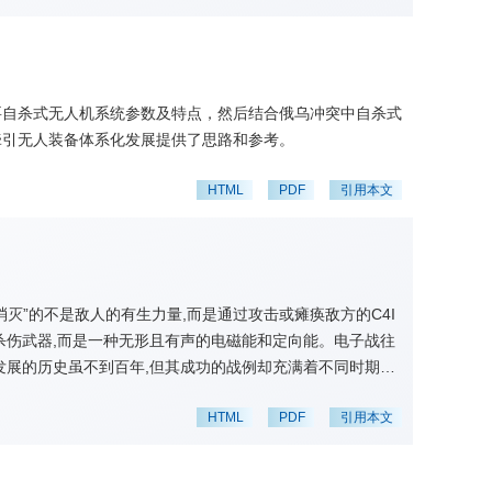
要自杀式无人机系统参数及特点，然后结合俄乌冲突中自杀式
牵引无人装备体系化发展提供了思路和参考。
HTML
PDF
引用本文
灭”的不是敌人的有生力量,而是通过攻击或瘫痪敌方的C4I
杀伤武器,而是一种无形且有声的电磁能和定向能。电子战往
发展的历史虽不到百年,但其成功的战例却充满着不同时期战
初的海湾战争,电子战都充分显示了其巨大的威力。人们从这些
HTML
PDF
引用本文
、新装备的研究,把电子战这一新的军事科学技术推向一个新
。