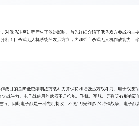
彩，对俄乌冲突进程产生了深远影响。首先详细介绍了俄乌双方参战的主
，分析了自杀式无人机系统的发展方向，为加强自杀式无人机作战能力，
其作战目的是降低或削弱敌方战斗力并保持和增强己方战斗力。电子战要“消
丧失战斗力。电子战使用的武器不是枪炮、飞机、军舰、导弹等有形的硬
期进行。因此电子战是一种先机制敌、不见“刀光剑影”的特殊战争。电子战
美联军诺曼底登陆战役,60~70年代的越南战争和中东战争,直至90年代
技术进步的推动,不断地深化对电子战理论、作战思想、作战方法和新技术
展对策等几方面进行全面综述,并对我军电子战研究提出几点思考和建议