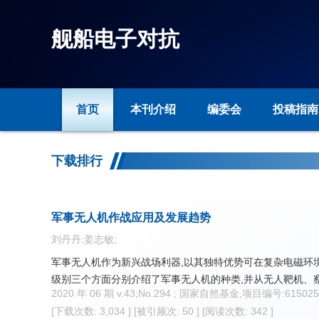
舰船电子对抗
首页
本刊介绍
编委会
投稿指南
下载排行
军事无人机作战应用及发展趋势
刘丹丹;姜志敏;
军事无人机作为新兴战场利器,以其独特优势可在复杂电磁环
级别三个方面分别介绍了军事无人机的种类,并从无人靶机、
2020 年 06 期 v.43;No.294 ; 国家自然基金,项目编号:6150
[下载次数: 3,034 ]
[被引频次: 50 ]
[阅读次数: 342 ]