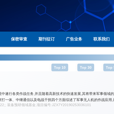
保密审查
期刊征订
广告业务
联系我们
Top 10
Top 30
Top 
境中遂行各类作战任务,并且随着高新技术的快速发展,其将带来军事领域
察打一体、中继通信以及电战干扰四个方面综述了军事无人机的作战应用
2522;; 装备预研领域基金,项目编号:JZX7Y20190253036101