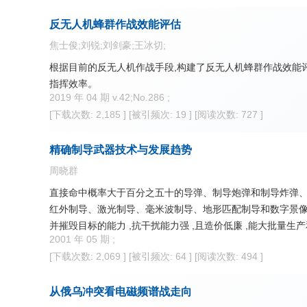
反无人机蜂群作战效能评估
焦士俊;刘锐;刘剑豪;王冰切;
根据目前的反无人机作战手段,构建了反无人机蜂群作战效能评
指挥效率。
2019 年 04 期 v.42;No.286 ;
[下载次数: 2,185 ]
[被引频次: 19 ]
[阅读次数: 727 ]
精确制导武器技术与发展趋势
周晓群
直接命中概率大于百分之五十的导弹、制导炮弹和制导炸弹、
红外制导、激光制导、毫米波制导、地形匹配制导和数字景像
并摧毁目标的能力 ,抗干扰能力强 ,且造价低廉 ,能大批量
2001 年 05 期 ;
确制导武器技术的进一步发展 ,今后还将出现灵巧武器和智能
[下载次数: 2,069 ]
[被引频次: 64 ]
[阅读次数: 494 ]
对最有威胁的或最有可能杀伤的目标优先进行攻击。本文对
从俄乌冲突看电磁频谱战走向